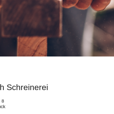
h Schreinerei
 8
uck